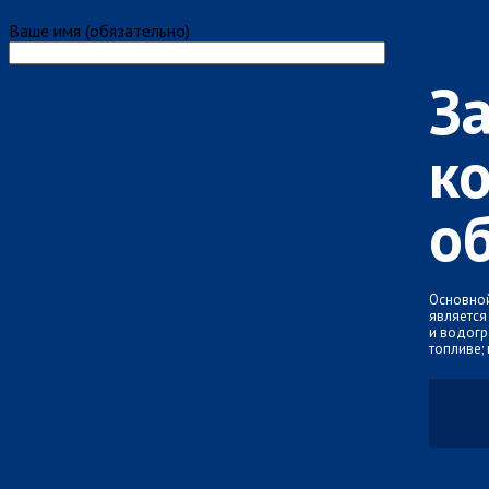
Ваше имя (обязательно)
З
к
о
Основной
является
и водогр
топливе;