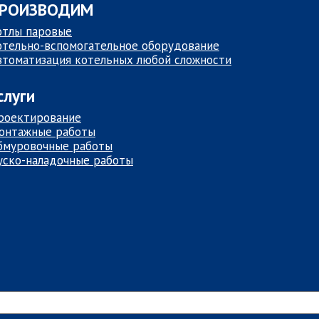
РОИЗВОДИМ
отлы паровые
отельно-вспомогательное оборудование
втоматизация котельных любой сложности
слуги
роектирование
онтажные работы
бмуровочные работы
уско-наладочные работы