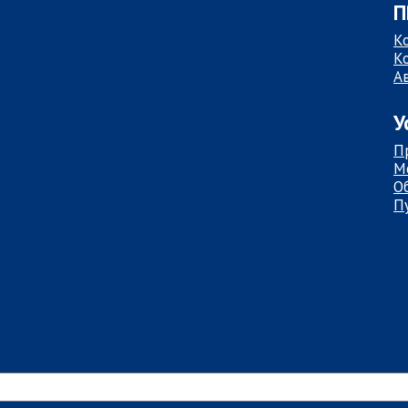
П
К
К
А
У
П
М
О
П