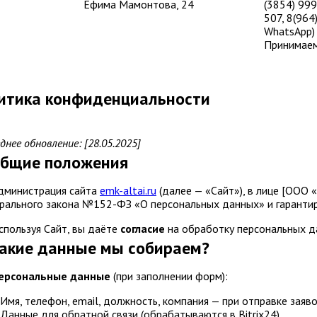
Ефима Мамонтова, 24
(3854) 999
507, 8(964
WhatsApp)
Принимаем
итика конфиденциальности
днее обновление: [28.05.2025]
Общие положения
Администрация сайта
emk-altai.ru
(далее — «Сайт»), в лице [ООО
ального закона №152-ФЗ «О персональных данных» и гарантир
Используя Сайт, вы даёте
согласие
на обработку персональных д
Какие данные мы собираем?
ерсональные данные
(при заполнении форм):
Имя, телефон, email, должность, компания — при отправке заяв
Данные для обратной связи (обрабатываются в Bitrix24).