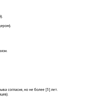
).
дером).
вязи.
а согласия, но не более [3] лет.
цев).