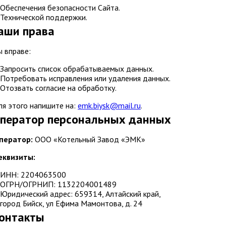
Обеспечения безопасности Сайта.
Технической поддержки.
Ваши права
Вы вправе:
Запросить список обрабатываемых данных.
Потребовать исправления или удаления данных.
Отозвать согласие на обработку.
Для этого напишите на:
emk.biysk@mail.ru
.
Оператор персональных данных
ператор:
ООО «Котельный Завод «ЭМК»
еквизиты:
ИНН: 2204063500
ОГРН/ОГРНИП: 1132204001489
Юридический адрес: 659314, Алтайский край,
город Бийск, ул Ефима Мамонтова, д. 24
Контакты