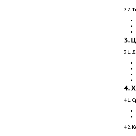
2.2.
Т
3. 
3.1. 
4. 
4.1.
С
4.2.
К