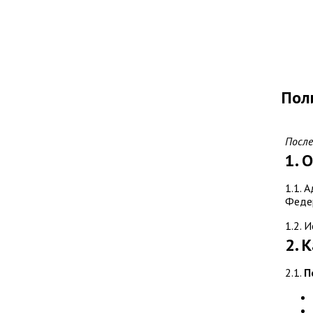
Пол
После
1. 
1.1. 
Федер
1.2. 
2. 
2.1.
П